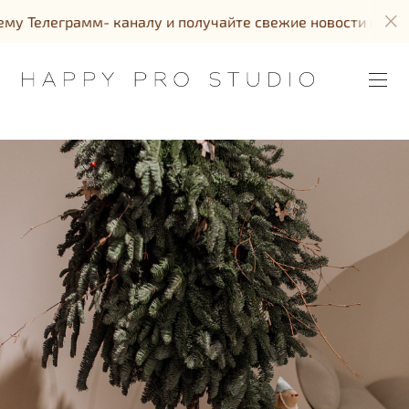
лу и получайте свежие новости и акции!!!
Подк