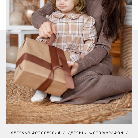
ДЕТСКАЯ ФОТОСЕССИЯ
ДЕТСКИЙ ФОТОМАРАФОН