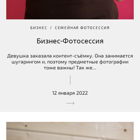
БИЗНЕС
СЕМЕЙНАЯ ФОТОСЕССИЯ
Бизнес-Фотосессия
Девушка заказала контент-съёмку. Она занимается
шугарингом и, поэтому предметные фотографии
тоже важны! Так же...
12 января 2022