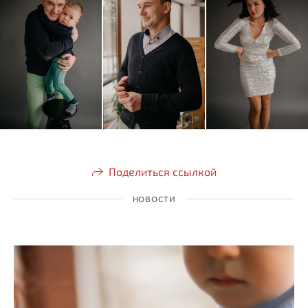
Поделиться ссылкой
НОВОСТИ