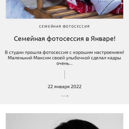
СЕМЕЙНАЯ ФОТОСЕССИЯ
Семейная фотосессия в Январе!
В студии прошла фотосессия с хорошим настроением!
Маленький Максим своей улыбочкой сделал кадры
очень...
22 января 2022