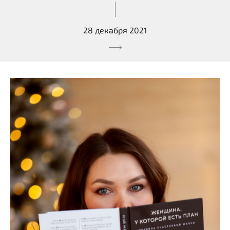
28 декабря 2021